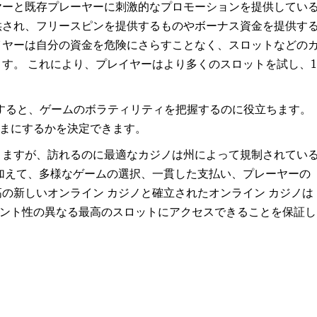
ヤーと既存プレーヤーに刺激的なプロモーションを提供してい
供され、フリースピンを提供するものやボーナス資金を提供す
プレイヤーは自分の資金を危険にさらすことなく、スロットなどの
す。 これにより、プレイヤーはより多くのスロットを試し、1
開始すると、ゲームのボラティリティを把握するのに役立ちます。
まにするかを決定できます。
きますが、訪れるのに最適なカジノは州によって規制されてい
に加えて、多様なゲームの選択、一貫した支払い、プレーヤーの
の新しいオンライン カジノと確立されたオンライン カジノは
ント性の異なる最高のスロットにアクセスできることを保証し