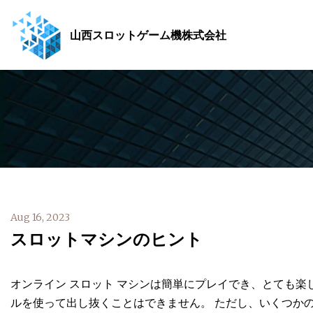
山西スロットゲーム機株式会社
Aug 16, 2023
スロットマシンのヒント
オンライン スロット マシンは簡単にプレイでき、とても楽
ルを使って出し抜くことはできません。 ただし、いくつか