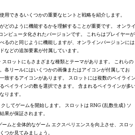
使用できるいくつかの重要なヒントと戦略を紹介します。
がどのように機能するかを理解することが重要です。 オンラ
のコンピュータ化されたバージョンです。 これらはプレイヤーが
べるのと同じように機能しますが、オンラインバージョンには
ドなどの追加要素が付属しています。
 スロットにもさまざまな種類とテーマがあります。 これらの
。各リールにはいくつかの画像またはアイコンが付属してお
一致するアイコンがあります。 スロットには複数のペイライ
るペイラインの数を選択できます。 含まれるペイラインが多
なります。
してゲームを開始します。 スロットは RNG (乱数生成) ソ
結果が保証されます。
ゲームと全体的なゲーム エクスペリエンスを向上させ、スロッ
くつか見てみましょう。