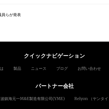
議員らが発表
クイックナビゲーション
は
製品
ニュース
ブログ
お問い合わせ
パートナー会社
波鎮海元一M&E製造有限公司(YME)
Relyon （ヤンタイ） 