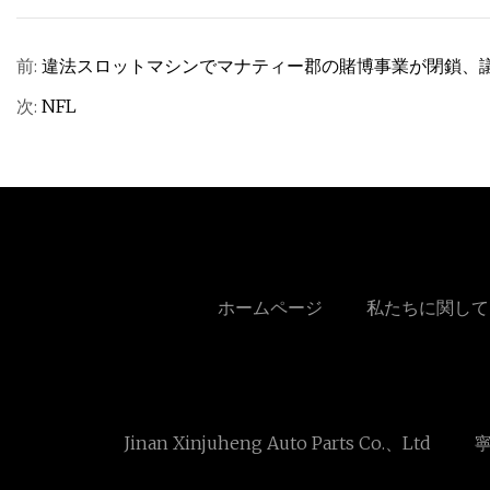
前:
違法スロットマシンでマナティー郡の賭博事業が閉鎖、
次:
NFL
ホームページ
私たちに関して
Jinan Xinjuheng Auto Parts Co.、Ltd
寧