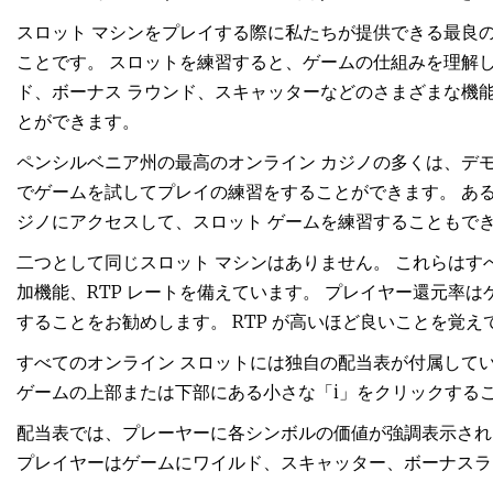
スロット マシンをプレイする際に私たちが提供できる最良の
ことです。 スロットを練習すると、ゲームの仕組みを理解
ド、ボーナス ラウンド、スキャッターなどのさまざまな機
とができます。
ペンシルベニア州の最高のオンライン カジノの多くは、デモ
でゲームを試してプレイの練習をすることができます。 あ
ジノにアクセスして、スロット ゲームを練習することもで
二つとして同じスロット マシンはありません。 これらは
加機能、RTP レートを備えています。 プレイヤー還元率
することをお勧めします。 RTP が高いほど良いことを覚
すべてのオンライン スロットには独自の配当表が付属して
ゲームの上部または下部にある小さな「i」をクリックする
配当表では、プレーヤーに各シンボルの価値が強調表示され
プレイヤーはゲームにワイルド、スキャッター、ボーナスラ